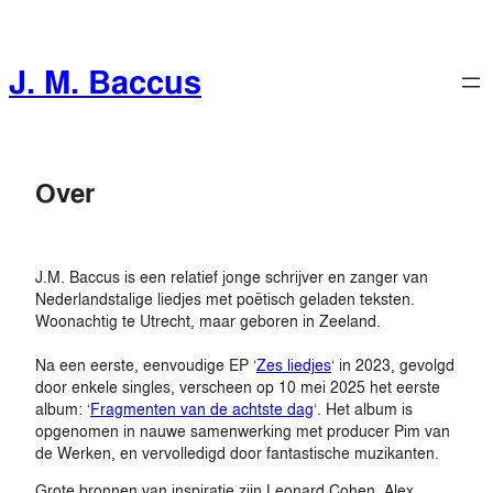
Skip
to
content
J. M. Baccus
Over
J.M. Baccus is een relatief jonge schrijver en zanger van
Nederlandstalige liedjes met poëtisch geladen teksten.
Woonachtig te Utrecht, maar geboren in Zeeland.
Na een eerste, eenvoudige EP ‘
Zes liedjes
‘ in 2023, gevolgd
door enkele singles, verscheen op 10 mei 2025 het eerste
album: ‘
Fragmenten van de achtste dag
‘. Het album is
opgenomen in nauwe samenwerking met producer Pim van
de Werken, en vervolledigd door fantastische muzikanten.
Grote bronnen van inspiratie zijn Leonard Cohen, Alex